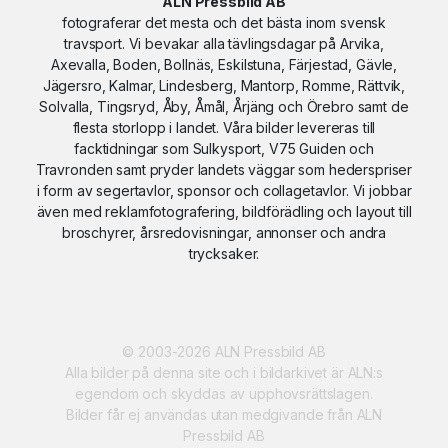
ALN Pressbild AB
Beställ
fotograferar det mesta och det bästa inom svensk
travsport. Vi bevakar alla tävlingsdagar på Arvika,
Axevalla, Boden, Bollnäs, Eskilstuna, Färjestad, Gävle,
Trollsy segerdef
Jägersro, Kalmar, Lindesberg, Mantorp, Romme, Rättvik,
Solvalla, Tingsryd, Åby, Åmål, Årjäng och Örebro samt de
Beställ
flesta storlopp i landet. Våra bilder levereras till
facktidningar som Sulkysport, V75 Guiden och
Travronden samt pryder landets väggar som hederspriser
i form av segertavlor, sponsor och collagetavlor. Vi jobbar
My Running Pride
även med reklamfotografering, bildförädling och layout till
Beställ
broschyrer, årsredovisningar, annonser och andra
trycksaker.
Can Carol
Ali_2
Beställ
Beställ
© 2003-2026 ALN Pressbild AB
Alla bilder på denna site och i bildarkivet är ALN:s
egendom och skyddas av upphovsrättslagen.
Bilder får ej användas utan medgivande från ALN
Fastus
Ronis Anton
Pressbild AB