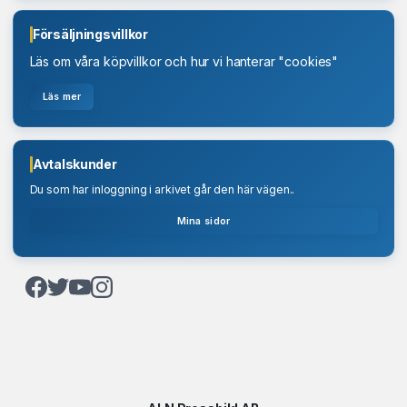
Försäljningsvillkor
Läs om våra köpvillkor och hur vi hanterar "cookies"
Läs mer
Rask gote mål
Aldersarpa
Avtalskunder
Beställ
Du som har inloggning i arkivet går den här vägen..
Beställ
Mina sidor
M.T.C.Trottone_2
Beställ
Hugo Brown_2