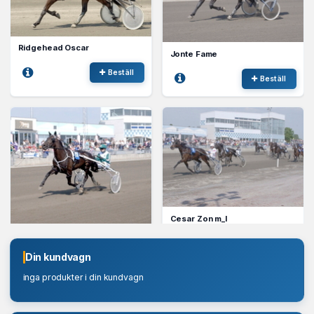
Ridgehead Oscar
Jonte Fame
Beställ
Beställ
Cesar Zon m_l
Tarzan Boko
Beställ
Din kundvagn
Beställ
inga produkter i din kundvagn