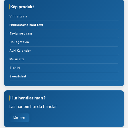
Köp produkt
Vinnartavla
Enbildstavla med text
Emilio Chill
Tavla med ram
Collagetavla
Tinnitus
Beställ
ALN Kalender
Beställ
Musmatta
T-shirt
Sweatshirt
Hur handlar man?
Läs här om hur du handlar
_r_ngs Juvel_2
Hugo Brown m_l_3
Läs mer
Beställ
Beställ